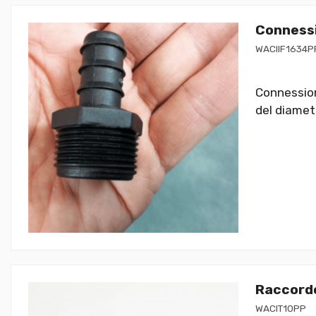
Connessi
WACIIF1634P
Connessione
del diamet
Raccordo
WACIT10PP