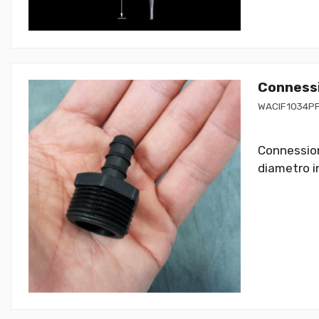
Connessi
WACIF1034P
Connessione
diametro i