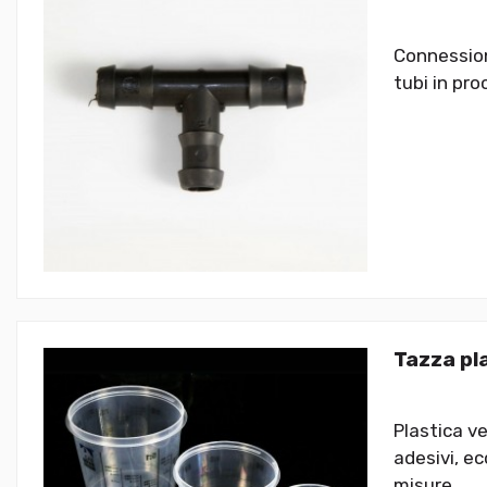
Connession
tubi in pro
Tazza pl
Plastica vet
adesivi, e
misure.