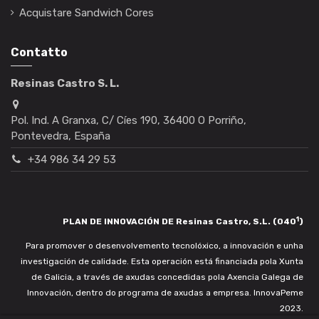
Acquistare Sandwich Cores
Contatto
Resinas Castro S. L.
Pol. Ind. A Granxa, C/ Cíes 190, 36400 O Porriño,
Pontevedra, España
+34 986 34 29 53
1
PLAN DE INNOVACIÓN DE Resinas Castro, S.L. (040
)
Para promover o desenvolvemento tecnolóxico, a innovación e unha
investigación de calidade. Esta operación está financiada pola Xunta
de Galicia, a través de axudas concedidas pola Axencia Galega de
Innovación, dentro do programa de axudas a empresa. InnovaPeme
2023.