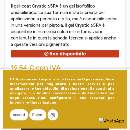
Il gel-coat Crystic 65PA è un gel isoftálico
preacelerado. La sua formula è stata creata per
applicazione a pennello o rullo, ma è disponibile anche
in una versione per pistola. Il gel Crystic 65PA è
disponibile in numerosi colori e le informazioni
contenute in questa scheda tecnica si applica anche
a queste versioni pigmentato.
Non disponibile
19,54 € con IVA
16,15 € senza IVA
Utilizziamo cookie propri e di terze parti per raccogliere
informazioni per migliorare i nostri servizi e per
analizzare le tue abitudini di navigazione. Se continui a
Vedi
navigare, ciò implica l'accettazione dell'installazione
degli stessi. Puoi configurare il tuo browser per
impedirne l'installazione.
Accept
Reject