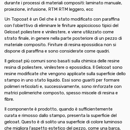
durante i processi di materiali compositi: laminato manuale,
proiezione, infusione, RTM RTM leggero, ecc
Un Topcoat è un Gel che è stato modificato con paraffina
con l'obiettivo di eliminare le finiture appiccicoso tipici del
Gelcoat poliestere e vinilestere, e viene utilizzato come
strato finale, in genere nella parte posteriore di un pezzo di
materiale composito. Finiture di resina epossidica non si
dispone di paraffina e sono considerate come quadri.
Il gelcoat più comuni sono basati sulla chimica delle resine
resina di poliestere, vinilestere o epossidica. Il Gelcoat sono
resine modificate che vengono applicate sulla superficie dello
stampo in uno stato liquido. Essi sono guariti per formare
polimeri reticolati e, successivamente, sono rinforzate con
matrici polimeriche composto, spesso miscele di resina e
fibre.
Il componente è prodotto, quando è sufficientemente
curata e rimosso dallo stampo, presenta la superficie del
gelcoat. Questo è di solito una superficie di colore luminoso
che migliora l'aspetto estetico del pezzo, come una barca,