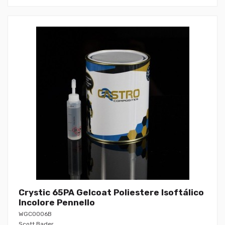
Crystic 65PA Gelcoat Poliestere Isoftálico
Incolore Pennello
WGC0006B
Scott Bader