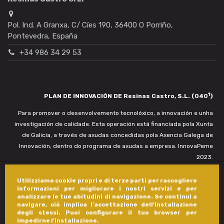
Pol. Ind. A Granxa, C/ Cíes 190, 36400 O Porriño,
Pontevedra, España
+34 986 34 29 53
1
PLAN DE INNOVACIÓN DE Resinas Castro, S.L. (040
)
Para promover o desenvolvemento tecnolóxico, a innovación e unha
investigación de calidade. Esta operación está financiada pola Xunta
de Galicia, a través de axudas concedidas pola Axencia Galega de
Innovación, dentro do programa de axudas a empresa. InnovaPeme
2023.
Utilizziamo cookie propri e di terze parti per raccogliere
informazioni per migliorare i nostri servizi e per
analizzare le tue abitudini di navigazione. Se continui a
navigare, ciò implica l'accettazione dell'installazione
degli stessi. Puoi configurare il tuo browser per
impedirne l'installazione.