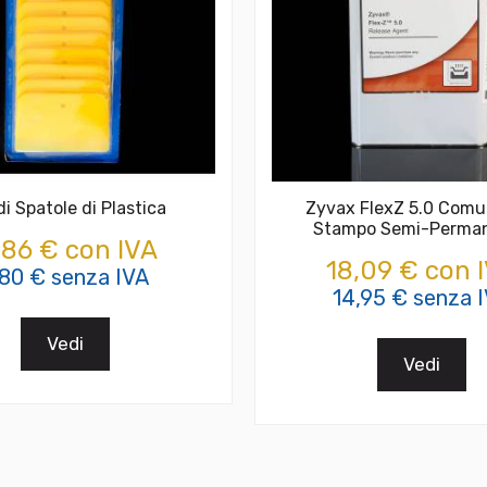
di Spatole di Plastica
Zyvax FlexZ 5.0 Comu
Stampo Semi-Perma
,86 € con IVA
18,09 € con 
,80 € senza IVA
14,95 € senza 
Vedi
Vedi