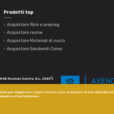
Prodotti top
Acquistare fibre e prepreg
Acquistare resine
Acquistare Materiali di vuoto
Acquistare Sandwich Cores
1
 DE Resinas Castro, S.L. (040
)
igación de calidade. Esta operación
ioni per migliorare i nostri servizi e per analizzare le tue abitudini d
s pola Axencia Galega de Innovación,
impedirne l'installazione.
xudas a empresa. InnovaPeme 2023.