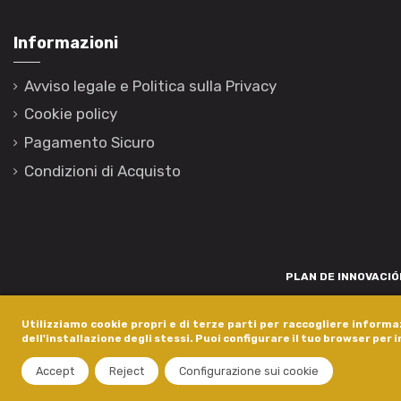
Informazioni
Avviso legale e Politica sulla Privacy
Cookie policy
Pagamento Sicuro
Condizioni di Acquisto
PLAN DE INNOVACIÓN
Para promover o desenvolvemento tecnolóxico, a innovación e unha invest
Utilizziamo cookie propri e di terze parti per raccogliere informaz
está financiada pola Xunta de Galicia, a través de axudas concedida
dell'installazione degli stessi. Puoi configurare il tuo browser per 
dentro do programa de a
Accept
Reject
Configurazione sui cookie