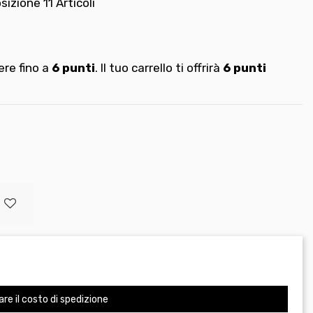
osizione
11 Articoli
re fino a
6
punti
. Il tuo carrello ti offrirà
6
punti
are il costo di spedizione