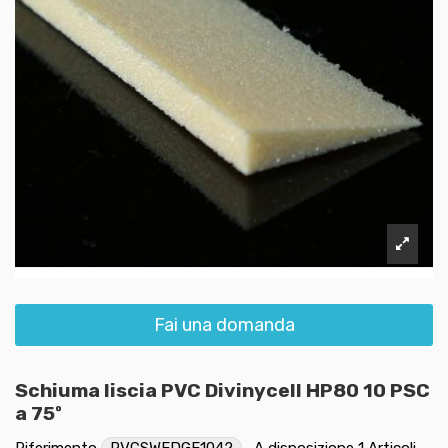
Fai una domanda
Schiuma liscia PVC Divinycell HP80 10 PSC
a 75º
Riferimento
PVCSWEDGE1042
A disposizione
1 Articoli