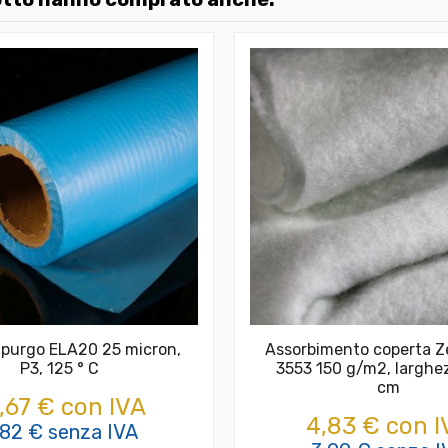
 Spurgo ELA20 25 micron,
Assorbimento coperta Ze
P3, 125 ° C
3553 150 g/m2, larghe
cm
,67 € con IVA
4,83 € con I
,82 € senza IVA