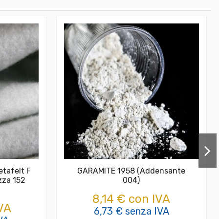
tafelt F
GARAMITE 1958 (Addensante
zza 152
004)
8,14 € con IVA
VA
6,73 € senza IVA