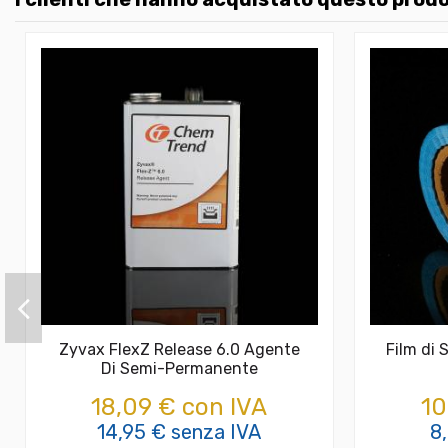
Zyvax FlexZ Release 6.0 Agente
Film di
Di Semi-Permanente
18,09 € con IVA
10
14,95 € senza IVA
8