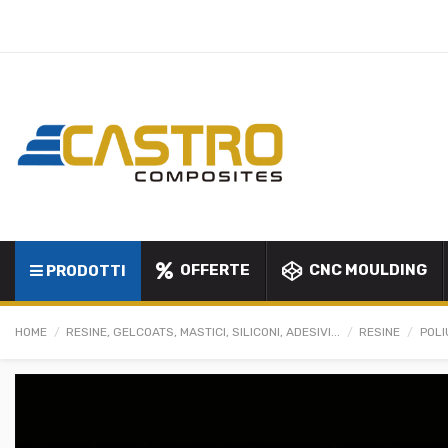
OFFERTE
CNC MOULDING
PRODOTTI
HOME
RESINE, GELCOATS, MASTICI, SILICONI, ADESIVI...
RESINE
POLI