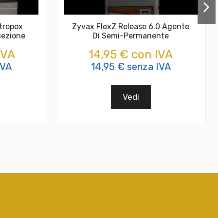
tropox
Zyvax FlexZ Release 6.0 Agente
iezione
Di Semi-Permanente
IVA
14,95 € con IVA
IVA
14,95 € senza IVA
Vedi