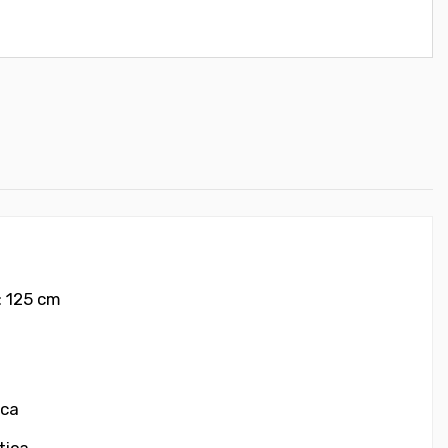
: 125 cm
ica
tica