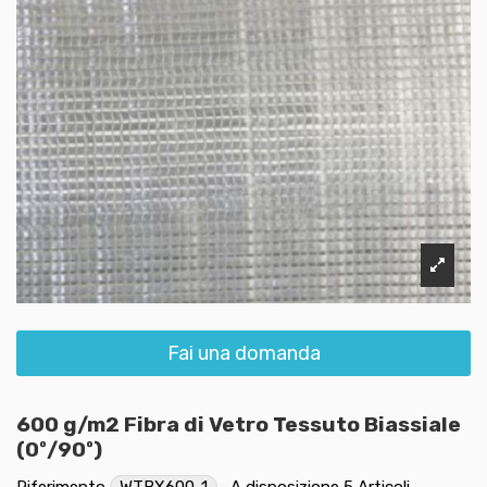
Fai una domanda
600 g/m2 Fibra di Vetro Tessuto Biassiale
(0º/90º)
Riferimento
WTBX600-1
A disposizione
5 Articoli