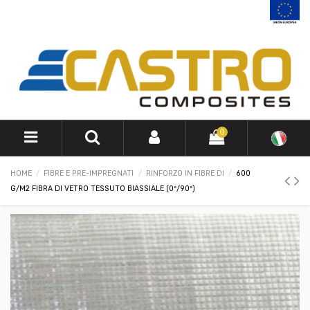
0
HOME
FIBRE E PRE-IMPREGNATI
RINFORZO IN FIBRE DI
600
G/M2 FIBRA DI VETRO TESSUTO BIASSIALE (0º/90º)