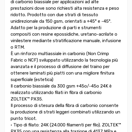
di carbonio biassiale per applicazioni ad alte
prestazioni dove sono richiesti alta resistenza e peso
ridotto. Prodotto con due strati di tessuto
unidirezionale da 150 gsm, orientati a +45° e -45°.
Adatto per la produzione di parti e strumenti
compositi con resine epossidiche, uretano-acrilate o
vinilestere mediante stratificazione manuale, infusione
o RTM.
È un rinforzo multiassiale in carbonio (Non Crimp
Fabric o NCF) sviluppato utilizzando la tecnologia più
avanzata e il processo di diffusione del traino per
ottenere laminati più piatti con una migliore finitura
superficiale (estetica)
Il carbonio biassiale da 300 gsm +45o/-45o 24K è
realizzato utilizzando filati in fibra di carbonio
ZOLTEK™ PX35.
Il processo di stesura della fibra di carbonio consente
la produzione di strati leggeri combinati utilizzando un
punto tricot.
• Tipo di filato: 24K (24.000 filamenti per filo). ZOLTEK™
PX35 con una resistenza alla trazione di 4137 MPa e