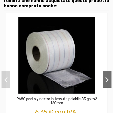
I clienti che hanno acquistato questo prodotto
hanno comprato anche:
PA80 peel ply nastro in tessuto pelabile 83 gr/m2
120mm
6,35 € con IVA