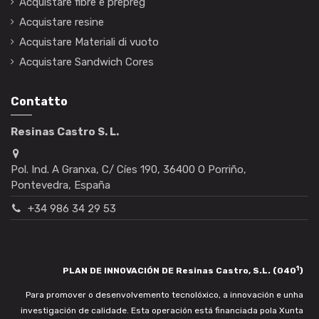
Acquistare fibre e prepreg
Acquistare resine
Acquistare Materiali di vuoto
Acquistare Sandwich Cores
Contatto
Resinas Castro S. L.
Pol. Ind. A Granxa, C/ Cíes 190, 36400 O Porriño,
Pontevedra, España
+34 986 34 29 53
1
PLAN DE INNOVACIÓN DE Resinas Castro, S.L. (040
)
Para promover o desenvolvemento tecnolóxico, a innovación e unha
investigación de calidade. Esta operación está financiada pola Xunta