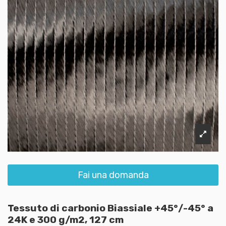
Fai una domanda
Tessuto di carbonio Biassiale +45°/-45° a
24K e 300 g/m2, 127 cm