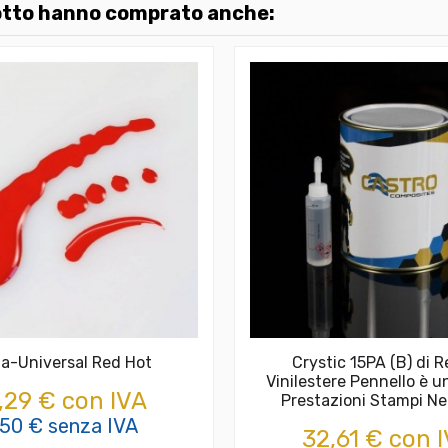
dotto hanno comprato anche:
a-Universal Red Hot
Crystic 15PA (B) di R
Vinilestere Pennello è u
,29 € con IVA
Prestazioni Stampi Ne
,50 € senza IVA
32,61 € con 