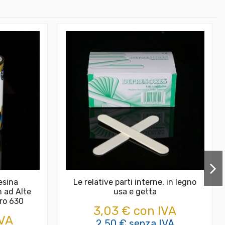
esina
Le relative parti interne, in legno
n ad Alte
usa e getta
ro 630
3,03 € con IVA
IVA
2,50 € senza IVA