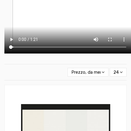
Prezzo, da meno caro a più c
24