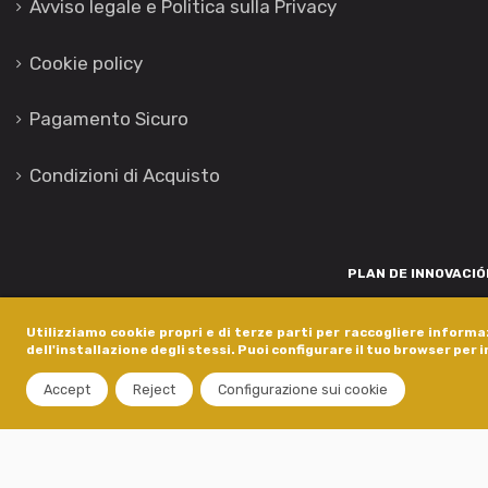
Avviso legale e Politica sulla Privacy
Cookie policy
Pagamento Sicuro
Condizioni di Acquisto
PLAN DE INNOVACIÓN
Para promover o desenvolvemento tecnolóxico, a innovación e unha invest
Utilizziamo cookie propri e di terze parti per raccogliere informaz
está financiada pola Xunta de Galicia, a través de axudas concedida
dell'installazione degli stessi. Puoi configurare il tuo browser per 
dentro do programa de a
Accept
Reject
Configurazione sui cookie