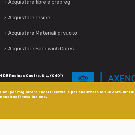
Acquistare fibre e prepreg
Acquistare resine
Acquistare Materiali di vuoto
Acquistare Sandwich Cores
1
 DE Resinas Castro, S.L. (040
)
igación de calidade. Esta operación
ioni per migliorare i nostri servizi e per analizzare le tue abitudini d
s pola Axencia Galega de Innovación,
impedirne l'installazione.
xudas a empresa. InnovaPeme 2023.