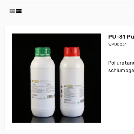
PU-31 Pu
WPU0031
Poliuretan
schiumogen