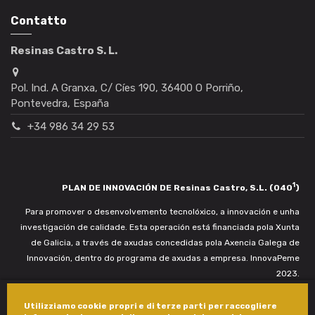
Contatto
Resinas Castro S. L.
Pol. Ind. A Granxa, C/ Cíes 190, 36400 O Porriño,
Pontevedra, España
+34 986 34 29 53
1
PLAN DE INNOVACIÓN DE Resinas Castro, S.L. (040
)
Para promover o desenvolvemento tecnolóxico, a innovación e unha
investigación de calidade. Esta operación está financiada pola Xunta
de Galicia, a través de axudas concedidas pola Axencia Galega de
Innovación, dentro do programa de axudas a empresa. InnovaPeme
2023.
Utilizziamo cookie propri e di terze parti per raccogliere