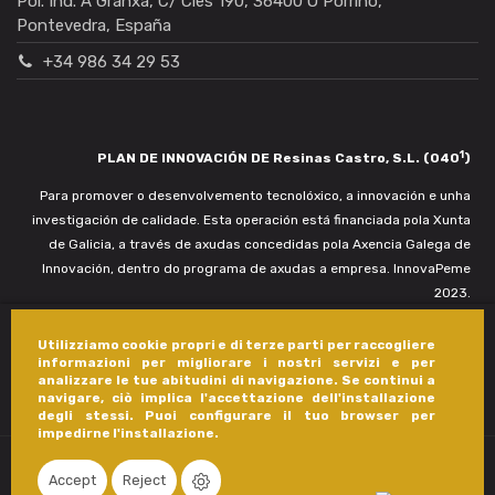
Pol. Ind. A Granxa, C/ Cíes 190, 36400 O Porriño,
Pontevedra, España
+34 986 34 29 53
1
PLAN DE INNOVACIÓN DE Resinas Castro, S.L. (040
)
Para promover o desenvolvemento tecnolóxico, a innovación e unha
investigación de calidade. Esta operación está financiada pola Xunta
de Galicia, a través de axudas concedidas pola Axencia Galega de
Innovación, dentro do programa de axudas a empresa. InnovaPeme
2023.
Utilizziamo cookie propri e di terze parti per raccogliere
informazioni per migliorare i nostri servizi e per
analizzare le tue abitudini di navigazione. Se continui a
navigare, ciò implica l'accettazione dell'installazione
degli stessi. Puoi configurare il tuo browser per
impedirne l'installazione.
Accept
Reject