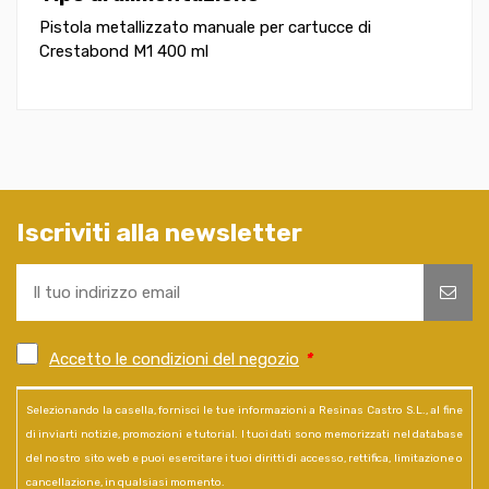
Pistola metallizzato manuale per cartucce di
Crestabond M1 400 ml
Iscriviti alla newsletter
Accetto le condizioni del negozio
*
Selezionando la casella, fornisci le tue informazioni a Resinas Castro S.L., al fine
di inviarti notizie, promozioni e tutorial. I tuoi dati sono memorizzati nel database
del nostro sito web e puoi esercitare i tuoi diritti di accesso, rettifica, limitazione o
cancellazione, in qualsiasi momento.