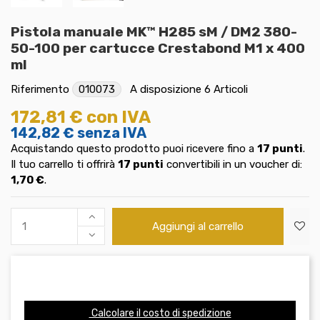
Pistola manuale MK™ H285 sM / DM2 380-
50-100 per cartucce Crestabond M1 x 400
ml
Riferimento
010073
A disposizione
6 Articoli
172,81 €
con IVA
142,82 €
senza IVA
Acquistando questo prodotto puoi ricevere fino a
17
punti
.
Il tuo carrello ti offrirà
17
punti
convertibili in un voucher di:
1,70 €
.
Aggiungi al carrello
Calcolare il costo di spedizione