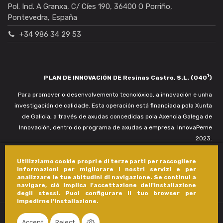
Pol. Ind. A Granxa, C/ Cíes 190, 36400 O Porriño,
Pontevedra, España
+34 986 34 29 53
1
PLAN DE INNOVACIÓN DE Resinas Castro, S.L. (040
)
Para promover o desenvolvemento tecnolóxico, a innovación e unha
investigación de calidade. Esta operación está financiada pola Xunta
de Galicia, a través de axudas concedidas pola Axencia Galega de
Innovación, dentro do programa de axudas a empresa. InnovaPeme
2023.
Utilizziamo cookie propri e di terze parti per raccogliere
informazioni per migliorare i nostri servizi e per
analizzare le tue abitudini di navigazione. Se continui a
navigare, ciò implica l'accettazione dell'installazione
degli stessi. Puoi configurare il tuo browser per
impedirne l'installazione.
Accept
Reject