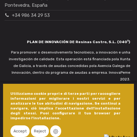
Pontevedra, España
+34 986 34 29 53
1
PLAN DE INNOVACIÓN DE Resinas Castro, S.L. (040
)
Para promover o desenvolvemento tecnolóxico, a innovación e unha
investigación de calidade. Esta operación está financiada pola Xunta
de Galicia, a través de axudas concedidas pola Axencia Galega de
Innovación, dentro do programa de axudas a empresa. InnovaPeme
2023.
Utilizziamo cookie propri e di terze parti per raccogliere
informazioni per migliorare i nostri servizi e per
analizzare le tue abitudini di navigazione. Se continui a
navigare, ciò implica l'accettazione dell'installazione
degli stessi. Puoi configurare il tuo browser per
impedirne l'installazione.
Accept
Reject