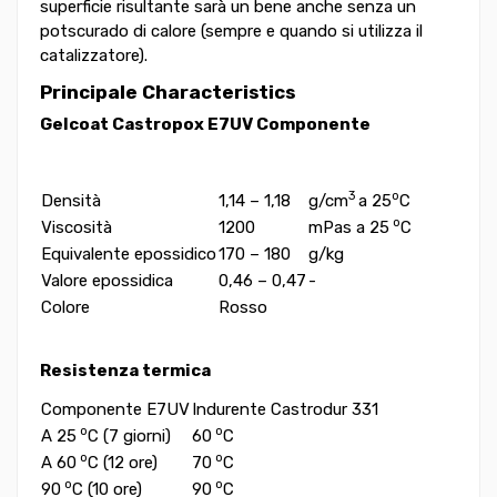
superficie risultante sarà un bene anche senza un
potscurado di calore (sempre e quando si utilizza il
catalizzatore).
Principale C
haracteristics
Gelcoat Castropox E7UV Componente
3
o
Densità
1,14 – 1,18
g/cm
a 25
C
o
Viscosità
1200
mPas a 25
C
Equivalente epossidico
170 – 180
g/kg
Valore epossidica
0,46 – 0,47
-
Colore
Rosso
Resistenza termica
Componente E7UV
Indurente Castrodur 331
o
o
A 25
C (7 giorni)
60
C
o
o
A 60
C (12 ore)
70
C
o
o
90
C (10 ore)
90
C