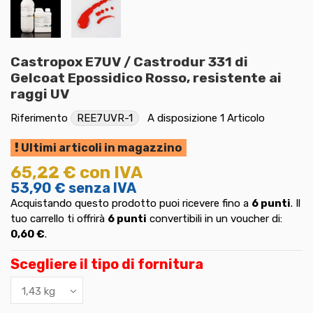
Castropox E7UV / Castrodur 331 di
Gelcoat Epossidico Rosso, resistente ai
raggi UV
Riferimento
REE7UVR-1
A disposizione
1 Articolo
Ultimi articoli in magazzino
65,22 €
con IVA
53,90 €
senza IVA
Acquistando questo prodotto puoi ricevere fino a
6
punti
. Il
tuo carrello ti offrirà
6
punti
convertibili in un voucher di:
0,60 €
.
Scegliere il tipo di fornitura