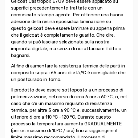
Gelcoat Castropox E7UV deve essere applicato su
superfici precedentemente trattate con un
comunicato stampo agente. Per ottenere una buona
adesione della resina epossidica laminazione su
questo gelcoat deve essere laminare su appena prima
che il gelcoat è completamente guarito. Che dire,
quando si può lasciare selezionata sulla nostra
impronta digitale, ma senza di noi attaccare il dito o
bagnarsi.
Al fine di aumentare la resistenza termica delle parti in
o
composito sopra i 65 anni di età,
C è consigliabile che
un postcurado in forno.
Il prodotto deve essere sottoposto a un processo di
o
polimerizzazione, nel corso di circa 6 ore a 60
C, o, nel
caso che c'è un massimo requisito di resistenza
o
termica, per altre 3 ore a 90
C e, successivamente, un
o
o
ulteriore 6 ore a 110
C ~120
C. Durante questo
processo la temperatura aumenta GRADUALMENTE
o
(per un massimo di 10
C / ora) fino a raggiungere il
limite massimo raccomandato. Il processo di