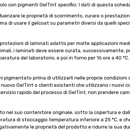
lo con pigmenti GelTint specifici. I dati di questa scheda
nzare le proprietà di scorrimento, curare o prestazioni al 
ma di usare il gelcoat su parametri diversi da quelli specif
protezioni di laminati adatto per molte applicazioni med
timali, i laminati deve essere curata, successivamente, pr
atura del laboratorio, e poi in forno per 16 ore a 40 °C.
i pigmentato prima di utilizzarli nelle proprie condizioni 
 di nuovo GelTint o clienti esistenti che utilizzano i nuovi c
 servizio rapido del processo di GelTint, non prendere camp
nel suo contenitore originale, sotto la copertura e dall
ratura di stoccaggio temperatura inferiore a 25 °C, e che
gativamente le proprietà del prodotto e ridurre la sua du