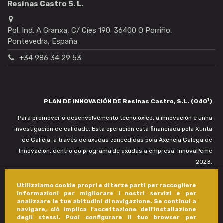
Resinas Castro S. L.
Pol. Ind. A Granxa, C/ Cíes 190, 36400 O Porriño,
Pontevedra, España
+34 986 34 29 53
1
PLAN DE INNOVACIÓN DE Resinas Castro, S.L. (040
)
Para promover o desenvolvemento tecnolóxico, a innovación e unha
investigación de calidade. Esta operación está financiada pola Xunta
de Galicia, a través de axudas concedidas pola Axencia Galega de
Innovación, dentro do programa de axudas a empresa. InnovaPeme
2023.
Utilizziamo cookie propri e di terze parti per raccogliere
informazioni per migliorare i nostri servizi e per
analizzare le tue abitudini di navigazione. Se continui a
navigare, ciò implica l'accettazione dell'installazione
degli stessi. Puoi configurare il tuo browser per