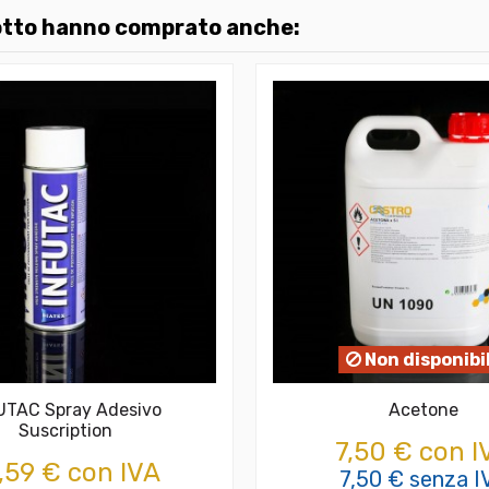
dotto hanno comprato anche:
Non disponibi
UTAC Spray Adesivo
Acetone
Suscription
7,50 € con I
,59 € con IVA
7,50 € senza I