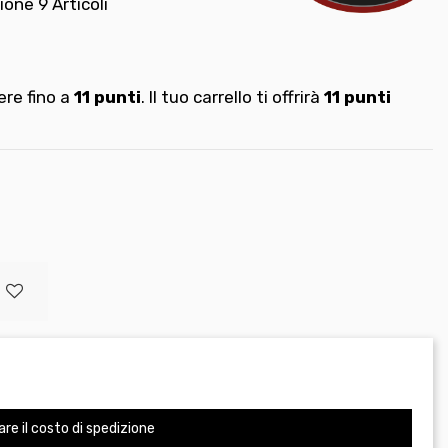
zione
9 Articoli
re fino a
11
punti
. Il tuo carrello ti offrirà
11
punti
are il costo di spedizione