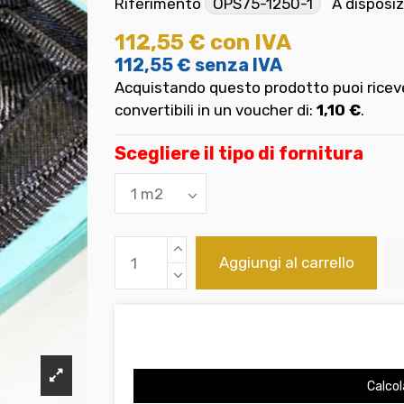
Riferimento
OPS75-1250-1
A disposi
112,55 €
con IVA
112,55 €
senza IVA
Acquistando questo prodotto puoi riceve
convertibili in un voucher di:
1,10 €
.
Scegliere il tipo di fornitura
Aggiungi al carrello
Calcol