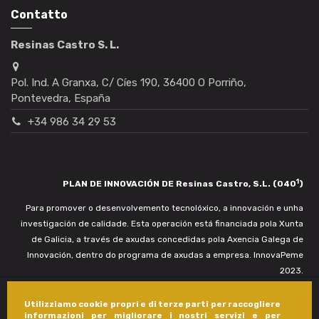
Contatto
Resinas Castro S. L.
Pol. Ind. A Granxa, C/ Cíes 190, 36400 O Porriño,
Pontevedra, España
+34 986 34 29 53
1
PLAN DE INNOVACIÓN DE Resinas Castro, S.L. (040
)
Para promover o desenvolvemento tecnolóxico, a innovación e unha
investigación de calidade. Esta operación está financiada pola Xunta
de Galicia, a través de axudas concedidas pola Axencia Galega de
Innovación, dentro do programa de axudas a empresa. InnovaPeme
2023.
Utilizziamo cookie propri e di terze parti per raccogliere
informazioni per migliorare i nostri servizi e per