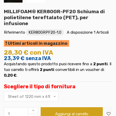
MILLIFOAM® KER80GR-PF20 Schiuma di
polietilene tereftalato (PET), per
infusione
Riferimento
KER80GRPF20-1.0
A disposizione
1 Articoli
Ultimi articoli in magazzino
28,30 €
con IVA
23,39 €
senza IVA
Acquistando questo prodotto puoi ricevere fino a
2
punti
. Il
tuo carrello ti offrirà
2
punti
convertibili in un voucher di:
0,20 €
.
Scegliere il tipo di fornitura
Aggiungi al carrello