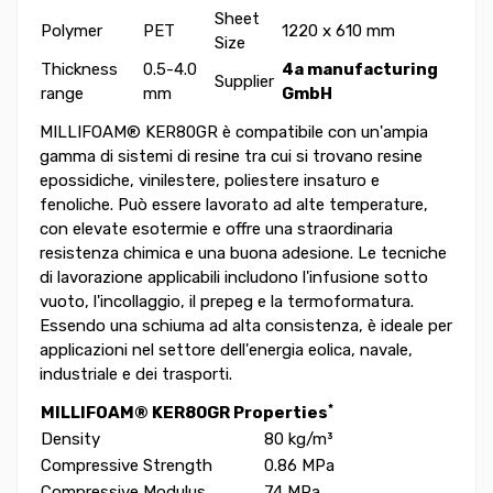
Sheet
Polymer
PET
1220 x 610 mm
Size
Thickness
0.5-4.0
4a manufacturing
Supplier
range
mm
GmbH
MILLIFOAM® KER80GR è compatibile con un'ampia
gamma di sistemi di resine tra cui si trovano resine
epossidiche, vinilestere, poliestere insaturo e
fenoliche. Può essere lavorato ad alte temperature,
con elevate esotermie e offre una straordinaria
resistenza chimica e una buona adesione. Le tecniche
di lavorazione applicabili includono l'infusione sotto
vuoto, l'incollaggio, il prepeg e la termoformatura.
Essendo una schiuma ad alta consistenza, è ideale per
applicazioni nel settore dell'energia eolica, navale,
industriale e dei trasporti.
*
MILLIFOAM® KER80GR
Properties
Density
80 kg/m³
Compressive Strength
0.86 MPa
Compressive Modulus
74 MPa