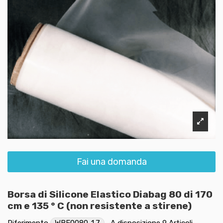
Fai una domanda
Borsa di Silicone Elastico Diabag 80 di 170
cm e 135 ° C (non resistente a stirene)
Riferimento
WBE0080-1.7
A disposizione
9 Articoli