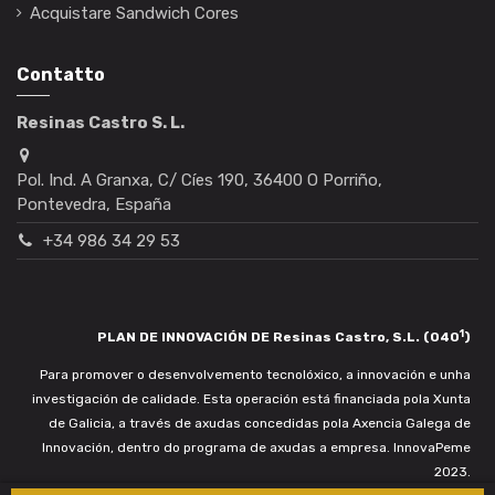
Acquistare Sandwich Cores
Contatto
Resinas Castro S. L.
Pol. Ind. A Granxa, C/ Cíes 190, 36400 O Porriño,
Pontevedra, España
+34 986 34 29 53
1
PLAN DE INNOVACIÓN DE Resinas Castro, S.L. (040
)
Para promover o desenvolvemento tecnolóxico, a innovación e unha
investigación de calidade. Esta operación está financiada pola Xunta
de Galicia, a través de axudas concedidas pola Axencia Galega de
Innovación, dentro do programa de axudas a empresa. InnovaPeme
2023.