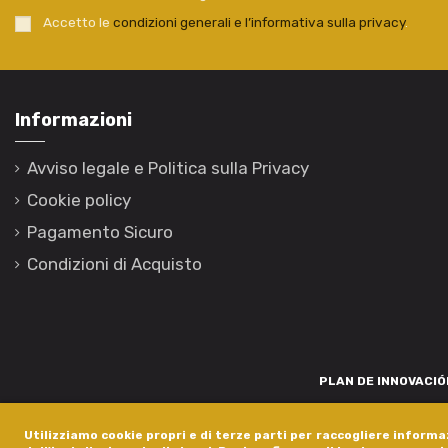
Accetto le
condizioni generali e l’informativa sulla privacy
.
Informazioni
Avviso legale e Politica sulla Privacy
Cookie policy
Pagamento Sicuro
Condizioni di Acquisto
PLAN DE INNOVACIÓN
Para promover o desenvolvemento tecnolóxico, a innovación e unha invest
Utilizziamo cookie propri e di terze parti per raccogliere informaz
está financiada pola Xunta de Galicia, a través de axudas concedida