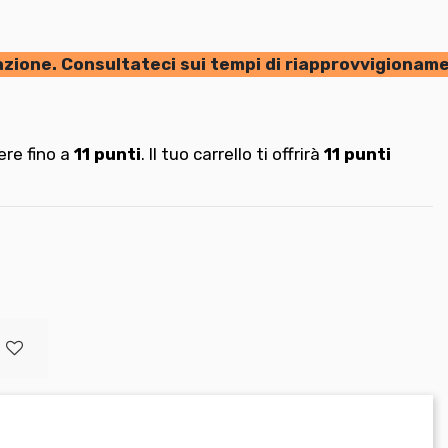
azione. Consultateci sui tempi di riapprovvigionam
re fino a
11
punti
. Il tuo carrello ti offrirà
11
punti