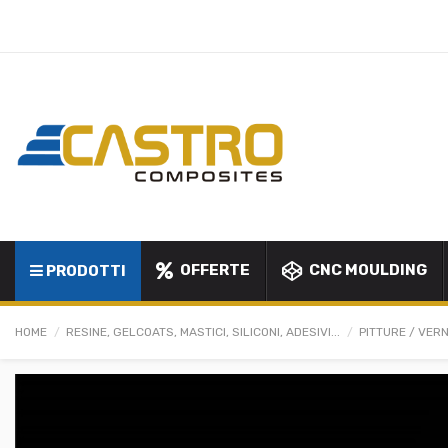
OFFERTE
CNC MOULDING
PRODOTTI
HOME
RESINE, GELCOATS, MASTICI, SILICONI, ADESIVI...
PITTURE / VERN