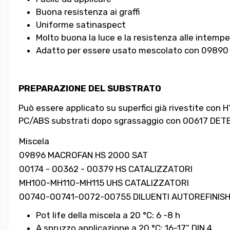
Buona resistenza ai graffi
Uniforme satinaspect
Molto buona la luce e la resistenza alle intempe
Adatto per essere usato mescolato con 09890 M
PREPARAZIONE DEL SUBSTRATO
Può essere applicato su superfici già rivestite con
PC/ABS substrati dopo sgrassaggio con 00617 DET
Miscela
09896 MACROFAN HS 2000 SAT
00174 - 00362 - 00379 HS CATALIZZATORI
MH100-MH110-MH115 UHS CATALIZZATORI
00740-00741-0072-00755 DILUENTI AUTOREFINISH
Pot life della miscela a 20 °C: 6 -8 h
A spruzzo applicazione a 20 °C: 16-17” DIN 4