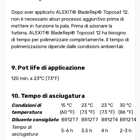
Dopo aver applicato ALEXIT® BladeRep® Topcoat 12,
non è necessario alcun processo aggiuntivo prima di
mettere in funzione la pala. Prima di azionare la
turbina, ALEXIT® BladeRep® Topcoat 12 ha bisogno
di tempo per polimerizzare completamente. Il tempo di
polimerizzazione dipende dalle condizioni ambientali.
9. Pot life di applicazione
120 min. a 23°C (73°F)
10. Tempo di asciugatura
Condizioni di
15 °C
23 °C
23 °C
30 °C
temperatura
(60 °F)
(73 °F)
(73 °F)
(86 °F)
Diluente consigliato
BR12T7
BR12T7
BR12T4
BR12T4
Tempo di
5-6 h
3,5 h
4 h
2-3 h
asciugatura