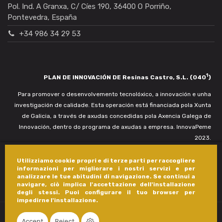
Pol. Ind. A Granxa, C/ Cíes 190, 36400 O Porriño,
Pontevedra, España
+34 986 34 29 53
1
PLAN DE INNOVACIÓN DE Resinas Castro, S.L. (040
)
Para promover o desenvolvemento tecnolóxico, a innovación e unha
investigación de calidade. Esta operación está financiada pola Xunta
de Galicia, a través de axudas concedidas pola Axencia Galega de
Innovación, dentro do programa de axudas a empresa. InnovaPeme
2023.
Utilizziamo cookie propri e di terze parti per raccogliere
informazioni per migliorare i nostri servizi e per
analizzare le tue abitudini di navigazione. Se continui a
navigare, ciò implica l'accettazione dell'installazione
degli stessi. Puoi configurare il tuo browser per
impedirne l'installazione.
Accept
Reject