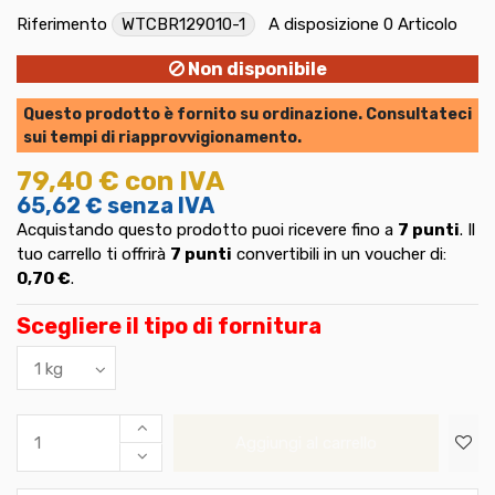
Riferimento
WTCBR129010-1
A disposizione
0 Articolo
Non disponibile
Questo prodotto è fornito su ordinazione. Consultateci
sui tempi di riapprovvigionamento.
79,40 €
con IVA
65,62 €
senza IVA
Acquistando questo prodotto puoi ricevere fino a
7
punti
. Il
tuo carrello ti offrirà
7
punti
convertibili in un voucher di:
0,70 €
.
Scegliere il tipo di fornitura
Aggiungi al carrello