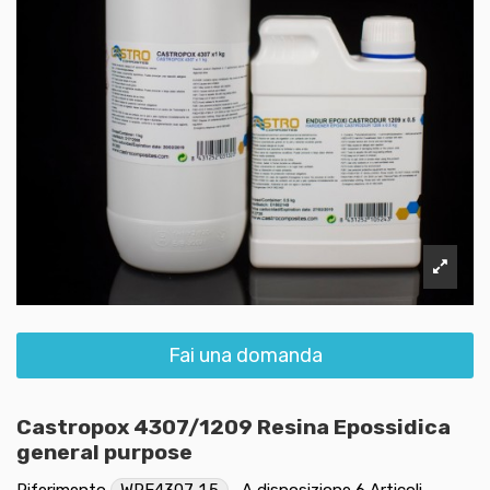
Fai una domanda
Castropox 4307/1209 Resina Epossidica
general purpose
Riferimento
WRE4307-1.5
A disposizione
6 Articoli