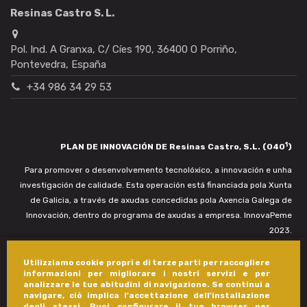
Resinas Castro S. L.
Pol. Ind. A Granxa, C/ Cíes 190, 36400 O Porriño,
Pontevedra, España
+34 986 34 29 53
1
PLAN DE INNOVACIÓN DE Resinas Castro, S.L. (040
)
Para promover o desenvolvemento tecnolóxico, a innovación e unha
investigación de calidade. Esta operación está financiada pola Xunta
de Galicia, a través de axudas concedidas pola Axencia Galega de
Innovación, dentro do programa de axudas a empresa. InnovaPeme
2023.
Utilizziamo cookie propri e di terze parti per raccogliere
informazioni per migliorare i nostri servizi e per
analizzare le tue abitudini di navigazione. Se continui a
navigare, ciò implica l'accettazione dell'installazione
degli stessi. Puoi configurare il tuo browser per