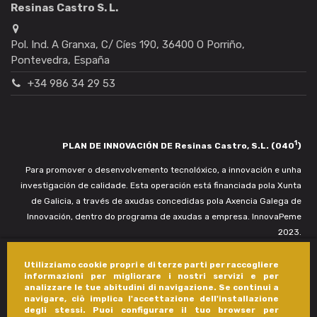
Resinas Castro S. L.
Pol. Ind. A Granxa, C/ Cíes 190, 36400 O Porriño,
Pontevedra, España
+34 986 34 29 53
1
PLAN DE INNOVACIÓN DE Resinas Castro, S.L. (040
)
Para promover o desenvolvemento tecnolóxico, a innovación e unha
investigación de calidade. Esta operación está financiada pola Xunta
de Galicia, a través de axudas concedidas pola Axencia Galega de
Innovación, dentro do programa de axudas a empresa. InnovaPeme
2023.
Utilizziamo cookie propri e di terze parti per raccogliere
informazioni per migliorare i nostri servizi e per
analizzare le tue abitudini di navigazione. Se continui a
navigare, ciò implica l'accettazione dell'installazione
degli stessi. Puoi configurare il tuo browser per