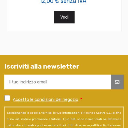
12,00 € senza IVA
Vedi
Iscriviti alla newsletter
Accetto le condizioni del negozio
*
Selezionando la casella, fornisci le tue informazioni a Resinas Castro S.L., al fine
di inviarti notizie, promozioni e tutorial. I tuoi dati sono memorizzati nel database
del nostro sito web e puoi esercitare i tuoi diritti di accesso, rettifica, limitazione o