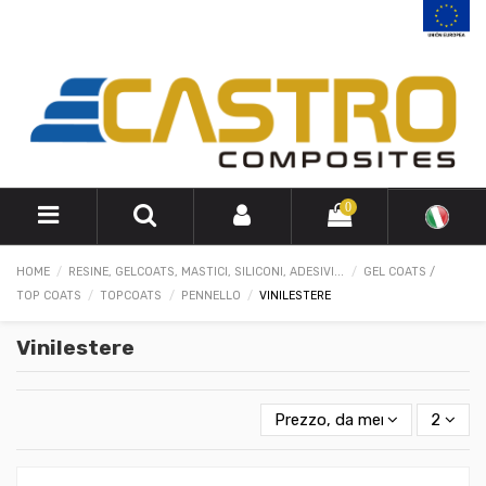
0
HOME
RESINE, GELCOATS, MASTICI, SILICONI, ADESIVI...
GEL COATS /
TOP COATS
TOPCOATS
PENNELLO
VINILESTERE
Vinilestere
Prezzo, da meno caro a più 
2