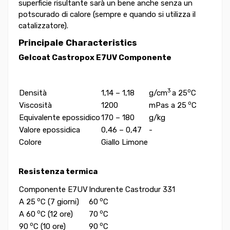
superficie risultante sarà un bene anche senza un
potscurado di calore (sempre e quando si utilizza il
catalizzatore).
Principale C
haracteristics
Gelcoat Castropox E7UV Componente
3
o
Densità
1,14 – 1,18
g/cm
a 25
C
o
Viscosità
1200
mPas a 25
C
Equivalente epossidico
170 – 180
g/kg
Valore epossidica
0,46 – 0,47
-
Colore
Giallo Limone
Resistenza termica
Componente E7UV
Indurente Castrodur 331
o
o
A 25
C (7 giorni)
60
C
o
o
A 60
C (12 ore)
70
C
o
o
90
C (10 ore)
90
C