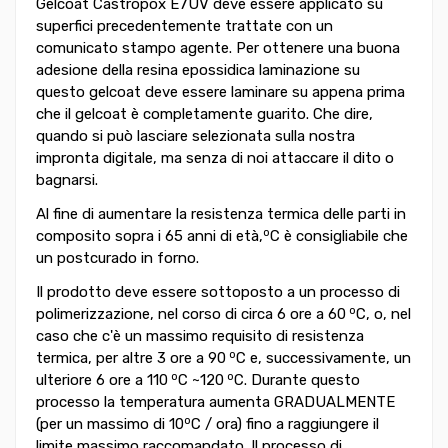
Gelcoat Castropox E7UV deve essere applicato su
superfici precedentemente trattate con un
comunicato stampo agente. Per ottenere una buona
adesione della resina epossidica laminazione su
questo gelcoat deve essere laminare su appena prima
che il gelcoat è completamente guarito. Che dire,
quando si può lasciare selezionata sulla nostra
impronta digitale, ma senza di noi attaccare il dito o
bagnarsi.
Al fine di aumentare la resistenza termica delle parti in
o
composito sopra i 65 anni di età,
C è consigliabile che
un postcurado in forno.
Il prodotto deve essere sottoposto a un processo di
o
polimerizzazione, nel corso di circa 6 ore a 60
C, o, nel
caso che c'è un massimo requisito di resistenza
o
termica, per altre 3 ore a 90
C e, successivamente, un
o
o
ulteriore 6 ore a 110
C ~120
C. Durante questo
processo la temperatura aumenta GRADUALMENTE
o
(per un massimo di 10
C / ora) fino a raggiungere il
limite massimo raccomandato. Il processo di