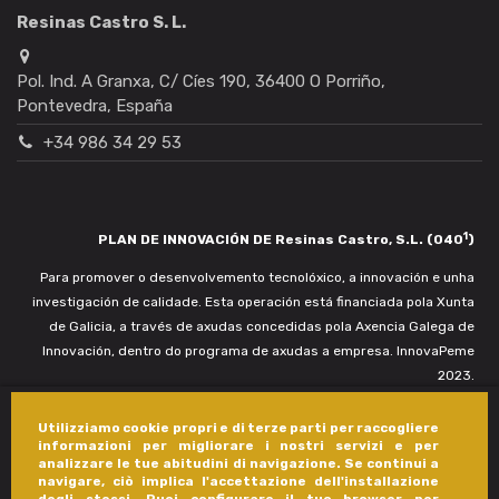
Resinas Castro S. L.
Pol. Ind. A Granxa, C/ Cíes 190, 36400 O Porriño,
Pontevedra, España
+34 986 34 29 53
1
PLAN DE INNOVACIÓN DE Resinas Castro, S.L. (040
)
Para promover o desenvolvemento tecnolóxico, a innovación e unha
investigación de calidade. Esta operación está financiada pola Xunta
de Galicia, a través de axudas concedidas pola Axencia Galega de
Innovación, dentro do programa de axudas a empresa. InnovaPeme
2023.
Utilizziamo cookie propri e di terze parti per raccogliere
informazioni per migliorare i nostri servizi e per
analizzare le tue abitudini di navigazione. Se continui a
navigare, ciò implica l'accettazione dell'installazione