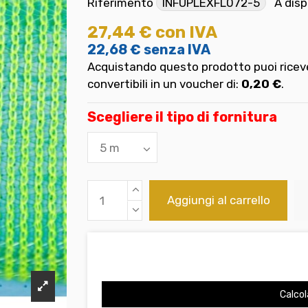
Riferimento
INFUPLEXFL072-5
A disp
27,44 €
con IVA
22,68 €
senza IVA
Acquistando questo prodotto puoi riceve
convertibili in un voucher di:
0,20 €
.
Scegliere il tipo di fornitura
Aggiungi al carrello
Calcol