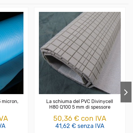
 micron,
La schiuma del PVC Divinycell
H80 Q100 5 mm di spessore
IVA
50,36 € con IVA
VA
41,62 € senza IVA