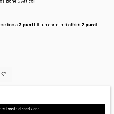
osizione
3 Articoli
re fino a
2
punti
. Il tuo carrello ti offrirà
2
punti
are il costo di spedizione