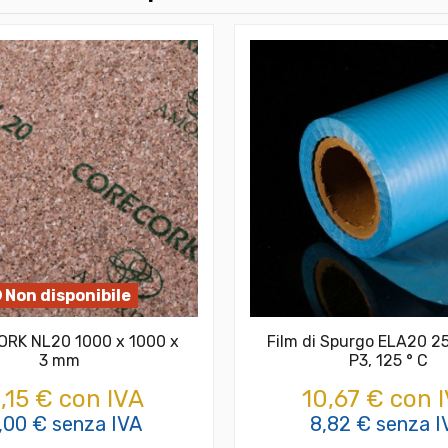
Non disponibile
ORK NL20 1000 x 1000 x
Film di Spurgo ELA20 25
3 mm
P3, 125 ° C
,15 € con IVA
10,67 € con 
,00 € senza IVA
8,82 € senza I