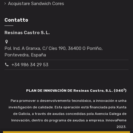
Acquistare Sandwich Cores
Contatto
Resinas Castro S. L.
Pol. Ind. A Granxa, C/ Cíes 190, 36400 O Porriño,
Pontevedra, España
+34 986 34 29 53
1
PLAN DE INNOVACIÓN DE Resinas Castro, S.L. (040
)
Para promover o desenvolvemento tecnolóxico, a innovación e unha
investigación de calidade. Esta operación está financiada pola Xunta
de Galicia, a través de axudas concedidas pola Axencia Galega de
Innovación, dentro do programa de axudas a empresa. InnovaPeme
2023.