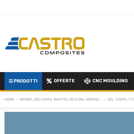
OFFERTE
CNC MOULDING
PRODOTTI
HOME
RESINE, GELCOATS, MASTICI, SILICONI, ADESIVI...
GEL COATS / T