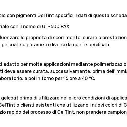
lo con pigmenti GelTint specifici. I dati di questa scheda
riale con il nome di GT-600 PAX.
enzare le proprietà di scorrimento, curare o prestazioni i
 gelcoat su parametri diversi da quelli specificati.
i adatto per molte applicazioni mediante polimerizzazion
nati deve essere curata, successivamente, prima dell'immi
oratorio, e poi in forno per 16 ore a 40 °C.
elcoat prima di utilizzare nelle loro condizioni di applica
 GelTint o clienti esistenti che utilizzano i nuovi colori di
vizio rapido del processo di GelTint, non prendere campioni