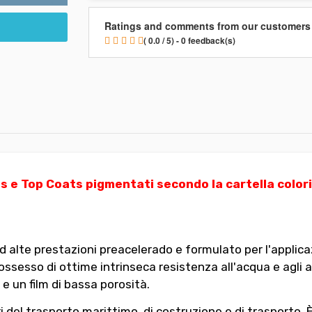
Ratings and comments from our customers
( 0.0 / 5) - 0 feedback(s)
s e Top Coats pigmentati secondo la cartella color
d alte prestazioni preacelerado e formulato per l'applicaz
sesso di ottime intrinseca resistenza all'acqua e agli age
 un film di bassa porosità.
ri del trasporto marittimo, di costruzione e di trasporto