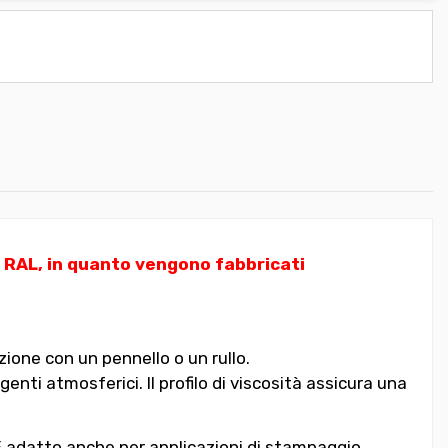
i RAL, in quanto vengono fabbricati
ione con un pennello o un rullo.
nti atmosferici. Il profilo di viscosità assicura una
. È adatto anche per applicazioni di stampaggio