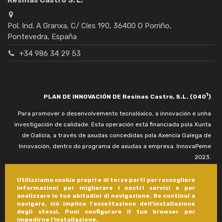
Pol. Ind. A Granxa, C/ Cíes 190, 36400 O Porriño,
Pontevedra, España
+34 986 34 29 53
1
PLAN DE INNOVACIÓN DE Resinas Castro, S.L. (040
)
Para promover o desenvolvemento tecnolóxico, a innovación e unha
investigación de calidade. Esta operación está financiada pola Xunta
de Galicia, a través de axudas concedidas pola Axencia Galega de
Innovación, dentro do programa de axudas a empresa. InnovaPeme
2023.
Utilizziamo cookie propri e di terze parti per raccogliere
informazioni per migliorare i nostri servizi e per
analizzare le tue abitudini di navigazione. Se continui a
navigare, ciò implica l'accettazione dell'installazione
degli stessi. Puoi configurare il tuo browser per
impedirne l'installazione.