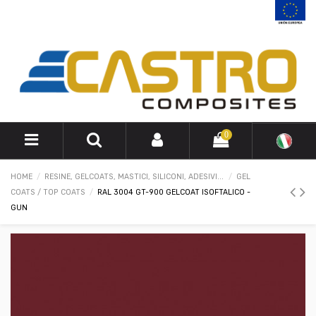
0
HOME
RESINE, GELCOATS, MASTICI, SILICONI, ADESIVI...
GEL
COATS / TOP COATS
RAL 3004 GT-900 GELCOAT ISOFTALICO -
GUN