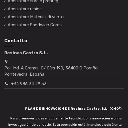
Acquistare fibre e prepreg
Acquistare resine
Acquistare Materiali di vuoto
Acquistare Sandwich Cores
Contatto
Resinas Castro S. L.
Pol. Ind. A Granxa, C/ Cíes 190, 36400 O Porriño,
Pontevedra, España
+34 986 34 29 53
1
PLAN DE INNOVACIÓN DE Resinas Castro, S.L. (040
)
Para promover o desenvolvemento tecnolóxico, a innovación e unha
investigación de calidade. Esta operación está financiada pola Xunta