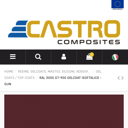
0
HOME
RESINE, GELCOATS, MASTICI, SILICONI, ADESIVI...
GEL
COATS / TOP COATS
RAL 3005 GT-900 GELCOAT ISOFTALICO -
GUN