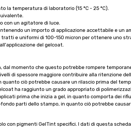
nto la temperatura di laboratorio (15 °C - 25 °C).
uivalente.
 con un agitatore di luce.
mantenendo un importo di applicazione accettabile e un
i tratti e uniformi di 100-150 micron per ottenere uno st
all'applicazione del gelcoat.
ità, dal momento che questo potrebbe rompere temporanea
ivelli di spessore maggiore contribuire alla ritenzione dell
in quanto ciò potrebbe causare un rilascio prima del temp
 gelcoat ha raggiunto un grado appropriato di polimerizzaz
icati prima che inizia a gel, in quanto comporta dei rifiu
ofondo parti dello stampo, in quanto ciò potrebbe causa
lo con pigmenti GelTint specifici. I dati di questa scheda