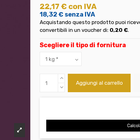
22,17 €
con IVA
18,32 €
senza IVA
Acquistando questo prodotto puoi riceve
convertibili in un voucher di:
0,20 €
.
Scegliere il tipo di fornitura
Aggiungi al carrello
Calcol