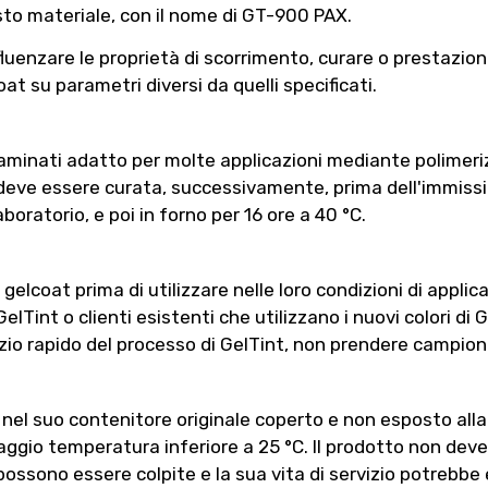
sto materiale, con il nome di GT-900 PAX.
enzare le proprietà di scorrimento, curare o prestazioni i
oat su parametri diversi da quelli specificati.
aminati adatto per molte applicazioni mediante polimeriz
 deve essere curata, successivamente, prima dell'immissio
oratorio, e poi in forno per 16 ore a 40 °C.
elcoat prima di utilizzare nelle loro condizioni di applica
 GelTint o clienti esistenti che utilizzano i nuovi colori di
vizio rapido del processo di GelTint, non prendere campioni
el suo contenitore originale coperto e non esposto alla l
aggio temperatura inferiore a 25 °C. Il prodotto non dev
ossono essere colpite e la sua vita di servizio potrebbe e