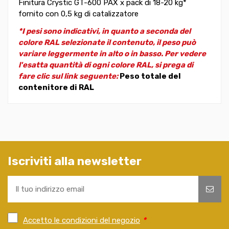
Finitura Crystic GT-600 PAX x pack di 18-20 kg*
fornito con 0,5 kg di catalizzatore
*I pesi sono indicativi, in quanto a seconda del
colore RAL selezionate il contenuto, il peso può
variare leggermente in alto o in basso. Per vedere
l'esatta quantità di ogni colore RAL, si prega di
fare clic sul link seguente:
Peso totale del
contenitore di RAL
Iscriviti alla newsletter
Accetto le condizioni del negozio
*