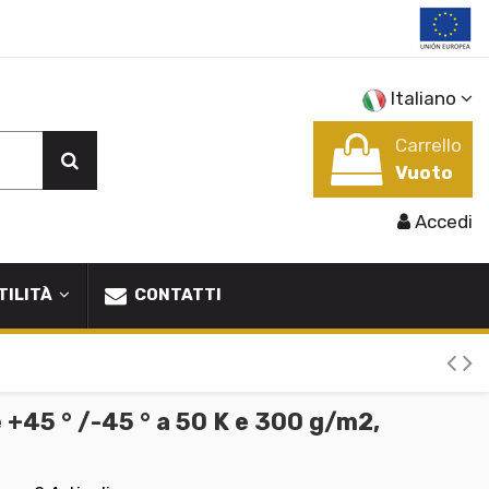
Italiano
Carrello
Vuoto
Accedi
TILITÀ
CONTATTI
 +45 ° /-45 ° a 50 K e 300 g/m2,