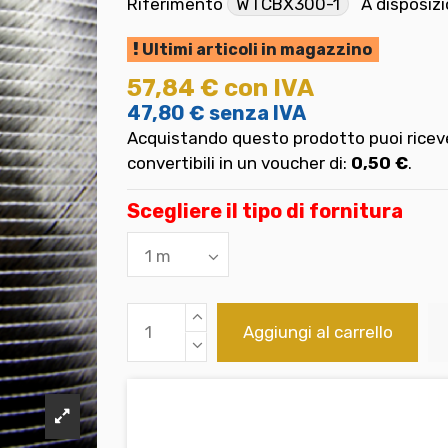
Riferimento
WTCBX300-1
A disposiz
Ultimi articoli in magazzino
57,84 €
con IVA
47,80 €
senza IVA
Acquistando questo prodotto puoi riceve
convertibili in un voucher di:
0,50 €
.
Scegliere il tipo di fornitura
Aggiungi al carrello