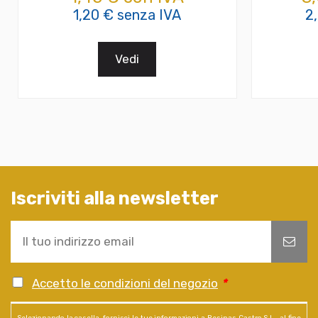
1,20 € senza IVA
2
Vedi
Iscriviti alla newsletter
Accetto le condizioni del negozio
*
Selezionando la casella, fornisci le tue informazioni a Resinas Castro S.L., al fine