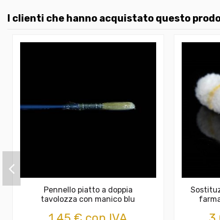
I clienti che hanno acquistato questo pro
Pennello piatto a doppia
Sostituz
tavolozza con manico blu
farma
1,45 € con IVA
3