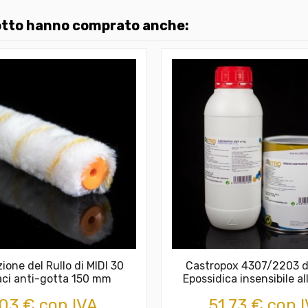
dotto hanno comprato anche:
ione del Rullo di MIDI 30
Castropox 4307/2203 d
ci anti-gotta 150 mm
Epossidica insensibile al
,03 € con IVA
51,73 € con 