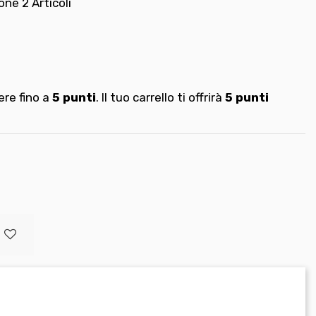
ione
2 Articoli
re fino a
5
punti
. Il tuo carrello ti offrirà
5
punti