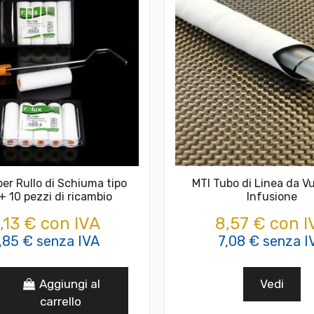
er Rullo di Schiuma tipo
MTI Tubo di Linea da V
+ 10 pezzi di ricambio
Infusione
,13 € con IVA
8,57 € con I
,85 € senza IVA
7,08 € senza I
Aggiungi al
Vedi
carrello