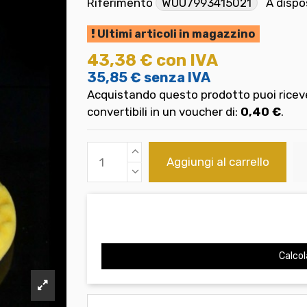
Riferimento
WUU7993415021
A dispo
Ultimi articoli in magazzino
43,38 €
con IVA
35,85 €
senza IVA
Acquistando questo prodotto puoi riceve
convertibili in un voucher di:
0,40 €
.
Aggiungi al carrello
Calcol