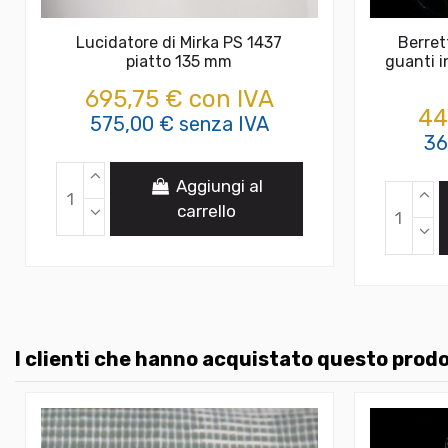
Lucidatore di Mirka PS 1437
Berrett
piatto 135 mm
guanti i
695,75 € con IVA
44
575,00 € senza IVA
36
Aggiungi al
carrello
I clienti che hanno acquistato questo pro