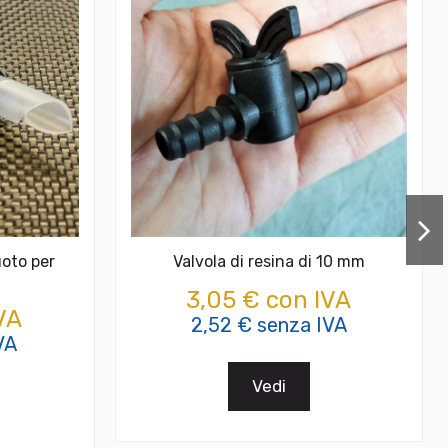
uoto per
Valvola di resina di 10 mm
3,05 € con IVA
VA
2,52 € senza IVA
VA
Vedi