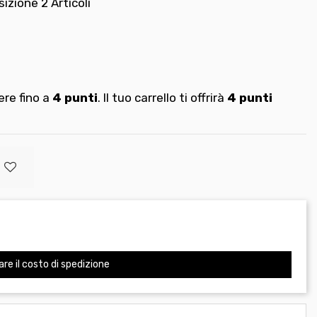
sizione
2 Articoli
re fino a
4
punti
. Il tuo carrello ti offrirà
4
punti
are il costo di spedizione