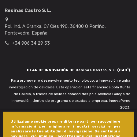
Resinas Castro S. L.
Pol. Ind. A Granxa, C/ Cíes 190, 36400 O Porriño,
Pontevedra, España
+34 986 34 29 53
1
PLAN DE INNOVACIÓN DE Resinas Castro, S.L. (040
)
Para promover o desenvolvemento tecnolóxico, a innovación e unha
investigación de calidade. Esta operación está financiada pola Xunta
de Galicia, a través de axudas concedidas pola Axencia Galega de
Innovación, dentro do programa de axudas a empresa. InnovaPeme
2023.
Utilizziamo cookie propri e di terze parti per raccogliere
informazioni per migliorare i nostri servizi e per
analizzare le tue abitudini di navigazione. Se continui a
navigare, ciò implica l'accettazione dell'installazione