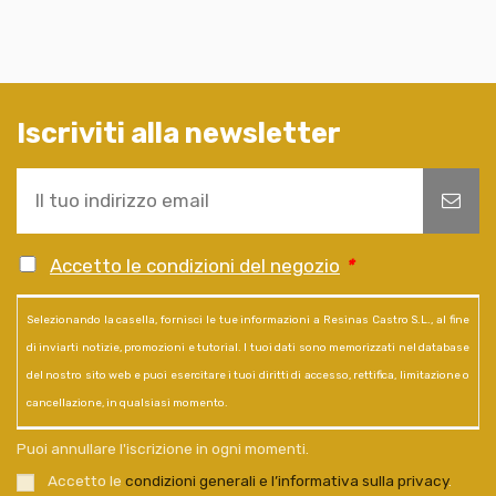
Iscriviti alla newsletter
Accetto le condizioni del negozio
*
Selezionando la casella, fornisci le tue informazioni a Resinas Castro S.L., al fine
di inviarti notizie, promozioni e tutorial. I tuoi dati sono memorizzati nel database
del nostro sito web e puoi esercitare i tuoi diritti di accesso, rettifica, limitazione o
cancellazione, in qualsiasi momento.
Puoi annullare l'iscrizione in ogni momenti.
Accetto le
condizioni generali e l’informativa sulla privacy
.