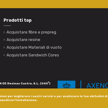
Prodotti top
Acquistare fibre e prepreg
Acquistare resine
Acquistare Materiali di vuoto
Acquistare Sandwich Cores
1
 DE Resinas Castro, S.L. (040
)
igación de calidade. Esta operación
ioni per migliorare i nostri servizi e per analizzare le tue abitudini d
s pola Axencia Galega de Innovación,
impedirne l'installazione.
xudas a empresa. InnovaPeme 2023.