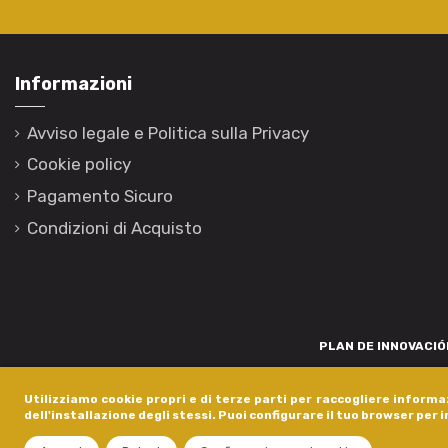
Informazioni
Avviso legale e Politica sulla Privacy
Cookie policy
Pagamento Sicuro
Condizioni di Acquisto
PLAN DE INNOVACIÓN
Para promover o desenvolvemento tecnolóxico, a innovación e unha invest
Utilizziamo cookie propri e di terze parti per raccogliere informaz
está financiada pola Xunta de Galicia, a través de axudas concedida
dell'installazione degli stessi. Puoi configurare il tuo browser per 
dentro do programa de a