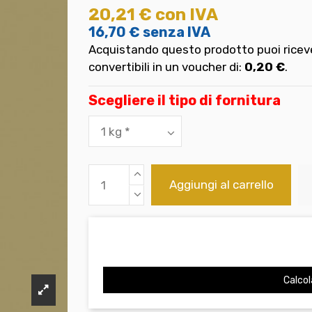
20,21 €
con IVA
16,70 €
senza IVA
Acquistando questo prodotto puoi riceve
convertibili in un voucher di:
0,20 €
.
Scegliere il tipo di fornitura
Aggiungi al carrello
Calcol