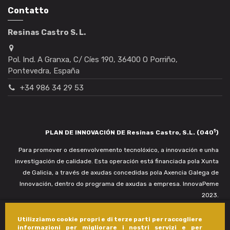
Contatto
Resinas Castro S. L.
Pol. Ind. A Granxa, C/ Cíes 190, 36400 O Porriño,
Pontevedra, España
+34 986 34 29 53
1
PLAN DE INNOVACIÓN DE Resinas Castro, S.L. (040
)
Para promover o desenvolvemento tecnolóxico, a innovación e unha
investigación de calidade. Esta operación está financiada pola Xunta
de Galicia, a través de axudas concedidas pola Axencia Galega de
Innovación, dentro do programa de axudas a empresa. InnovaPeme
2023.
Utilizziamo cookie propri e di terze parti per raccogliere
informazioni per migliorare i nostri servizi e per