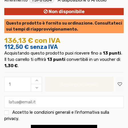
Non disponibile
Questo prodotto è fornito su ordinazione. Consultateci
sui tempi di riapprovvigionamento.
136,13 €
con IVA
112,50 €
senza IVA
Acquistando questo prodotto puoi ricevere fino a
13
punti
.
Il tuo carrello ti offrirà
13
punti
convertibili in un voucher di:
1,30 €
.
Aggiungi al carrello
Accetto le
condizioni generali e l’informativa sulla
privacy
.