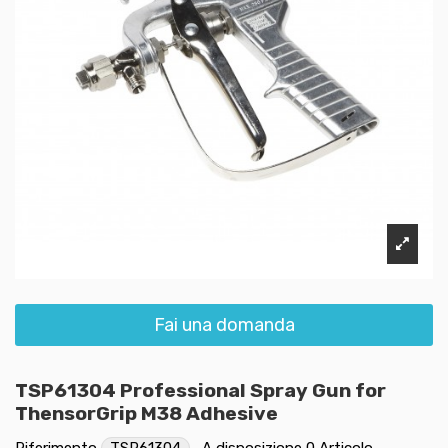
Fai una domanda
TSP61304 Professional Spray Gun for
ThensorGrip M38 Adhesive
Riferimento
TSP61304
A disposizione
0 Articolo