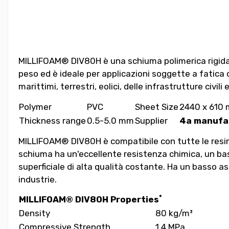
MILLIFOAM® DIV80H è una schiuma polimerica rigida a 
peso ed è ideale per applicazioni soggette a fatica o
marittimi, terrestri, eolici, delle infrastrutture civili 
Polymer
PVC
Sheet Size
2440 x 610
Thickness range
0.5-5.0 mm
Supplier
4a manufa
MILLIFOAM® DIV80H
è compatibile con tutte le res
schiuma ha un'eccellente resistenza chimica, un ba
superficiale di alta qualità costante. Ha un basso ass
industrie.
*
MILLIFOAM® DIV80H Properties
Density
80 kg/m³
Compressive Strength
1.4 MPa