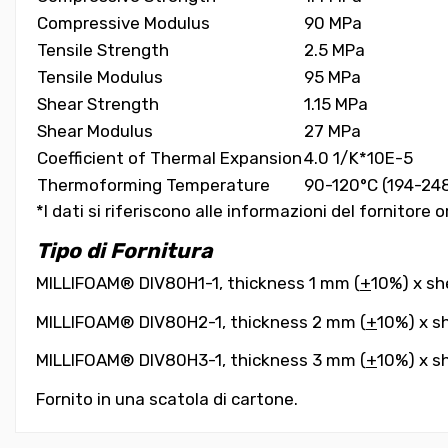
Compressive Modulus
90 MPa
Tensile Strength
2.5 MPa
Tensile Modulus
95 MPa
Shear Strength
1.15 MPa
Shear Modulus
27 MPa
Coefficient of Thermal Expansion
4.0 1/K*10E-5
Thermoforming Temperature
90-120°C (194-24
*I dati si riferiscono alle informazioni del fornitore o
Tipo di Fornitura
MILLIFOAM® DIV80H1-1, thickness 1 mm (
+
10%) x s
MILLIFOAM® DIV80H2-1, thickness 2 mm (
+
10%) x s
MILLIFOAM® DIV80H3-1, thickness 3 mm (
+
10%) x s
Fornito in una scatola di cartone.