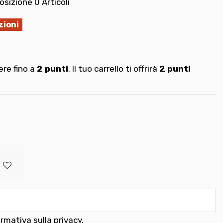
osizione
0 Articoli
zioni
re fino a
2
punti
. Il tuo carrello ti offrirà
2
punti
ormativa sulla privacy
.