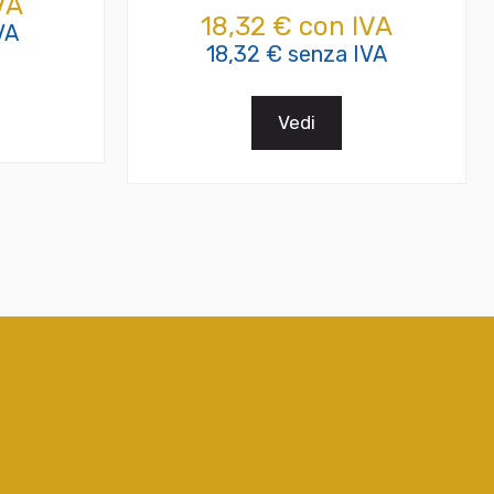
VA
18,32 € con IVA
VA
18,32 € senza IVA
Vedi