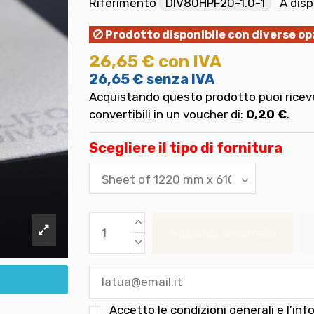
Riferimento
DIV80HPF20-1.0-1
A disp
Prodotto disponibile con diverse op
26,65 €
con IVA
26,65 €
senza IVA
Acquistando questo prodotto puoi riceve
convertibili in un voucher di:
0,20 €
.
Scegliere il tipo di fornitura
Aggiungi al carrello
Accetto le
condizioni generali e l’inf