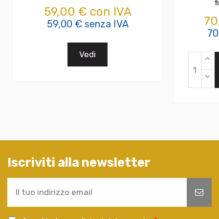
f
59,00 € con IVA
70
59,00 € senza IVA
70
Vedi
Iscriviti alla newsletter