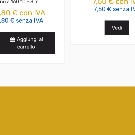
7,50 € con I
ino a 160 °C - 3 m
7,50 € senza I
,80 € con IVA
,80 € senza IVA
Vedi
Aggiungi al
carrello