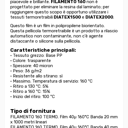
piacevole e brillante.
FILAMENTO 160
non è
progettato per eliminare la resina dal laminato; per
raggiungere questo scopo è opportuno utilizzare i
tessuti termoretraibili
DIATEX1500
e
DIATEX2000
.
Questo film è un film in polipropilene biorientato.
Questa pellicola termoretraibile è un prodotto a rilascio
automatico non contaminante, non c'è agente
distaccante o silicone sulla pellicola.
Caratteristiche principali:
• Tessuto grezzo: Base PP
• Colore: trasparente
• Spessore: 40 micron
• Peso: 36 g/m2
•
Resistente allo stirano: sì
• Massimo. Temperatura di servizio: 160 ºC
• Ritiro a 130 ºC: 5%
• Ritiro a 160 ºC: 15%
• Inizio del ritiro: 100 ºC
Tipo di fornitura
FILAMENTO 160 TERMO. Film 40μ 160°C Banda 20 mm
x 1000 metri lineari
FILAMENTO 160 TERMO. Film 40μ 160°C Banda 40 mm