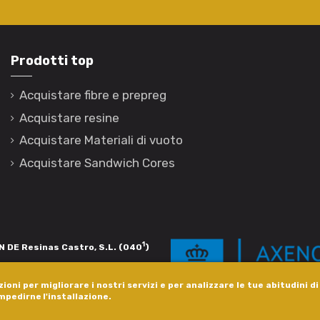
Prodotti top
Acquistare fibre e prepreg
Acquistare resine
Acquistare Materiali di vuoto
Acquistare Sandwich Cores
1
 DE Resinas Castro, S.L. (040
)
igación de calidade. Esta operación
ioni per migliorare i nostri servizi e per analizzare le tue abitudini d
s pola Axencia Galega de Innovación,
impedirne l'installazione.
xudas a empresa. InnovaPeme 2023.