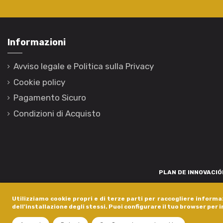
Informazioni
Avviso legale e Politica sulla Privacy
Cookie policy
Pagamento Sicuro
Condizioni di Acquisto
PLAN DE INNOVACIÓN
Para promover o desenvolvemento tecnolóxico, a innovación e unha invest
Utilizziamo cookie propri e di terze parti per raccogliere informaz
está financiada pola Xunta de Galicia, a través de axudas concedida
dell'installazione degli stessi. Puoi configurare il tuo browser per 
dentro do programa de a