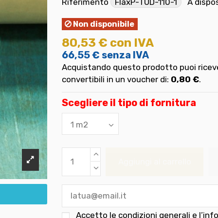
Riferimento
FlaxP-TUD-110-1
A dispo
Non disponibile
80,53 €
con IVA
66,55 €
senza IVA
Acquistando questo prodotto puoi riceve
convertibili in un voucher di:
0,80 €
.
Scegliere il tipo di fornitura
Aggiungi al carrello
Accetto le
condizioni generali e l’inf