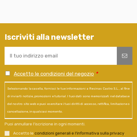
Iscriviti alla newsletter
Accetto le condizioni del negozio
*
Selezionando la casella, fornisci le tue informazioni a Resinas Castro S.L., al fine
di inviarti notizie, promozioni e tutorial. I tuoi dati sono memorizzati nel database
del nostro sito web e puoi esercitare i tuoi diritti di accesso, rettifica, limitazione o
cancellazione, in qualsiasi momento.
Puoi annullare l'iscrizione in ogni momenti.
Accetto le
condizioni generali e l’informativa sulla privacy
.