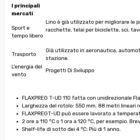
I principali
mercati
Lino è già utilizzato per migliorare le
Sport e
racchette, telai per biciclette, sci, tavol
tempo libero
Già utilizzato in aeronautica, automot
Trasporto
stazione.
L'energia del
Progetti Di Sviluppo
vento
FLAXPREG T-UD 110 fatta con unidirezionale Fla
Larghezza del rotolo: 550 mm. 88 metri lineari ro
FLAXPREG
T
-
UD
può essere lavorato a temperatur
o
o
2 ore a 110
C o 1 ora a 120
C, per esempio. Brev
o
Shelf-life di sotto dei 4
C: Più di 1 anno.