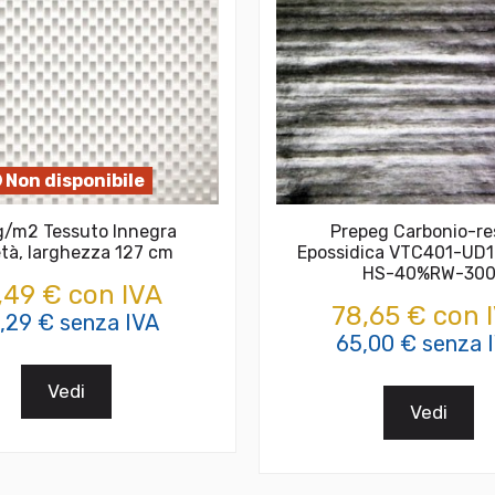
Non disponibile
g/m2 Tessuto Innegra
Prepeg Carbonio-re
età, larghezza 127 cm
Epossidica VTC401-UD1
HS-40%RW-30
,49 € con IVA
78,65 € con 
,29 € senza IVA
65,00 € senza 
Vedi
Vedi