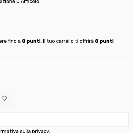
sizione
0 Articolo
re fino a
8
punti
. Il tuo carrello ti offrirà
8
punti
ormativa sulla privacy
.