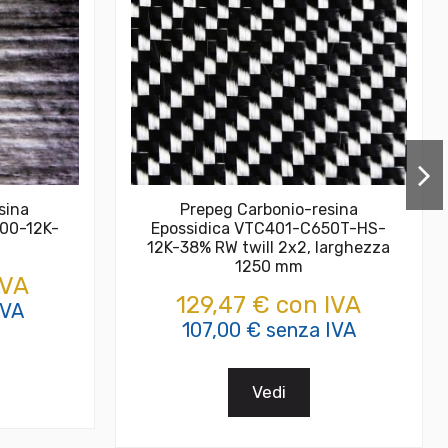
sina
Prepeg Carbonio-resina
00-12K-
Epossidica VTC401-C650T-HS-
0
12K-38% RW twill 2x2, larghezza
1250 mm
IVA
129,47 € con IVA
IVA
107,00 € senza IVA
Vedi