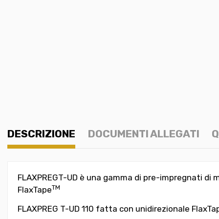
DESCRIZIONE
DOCUMENTI ALLEGATI
Q
FLAXPREG
T
-
UD
è una gamma di pre
-
impregnati di 
TM
FlaxTape
FLAXPREG T-UD 110 fatta con unidirezionale FlaxTap