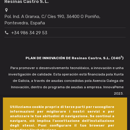
Resinas Castro S. L.
Pol. Ind. A Granxa, C/ Cíes 190, 36400 O Porriño,
Pontevedra, España
+34 986 34 29 53
1
PLAN DE INNOVACIÓN DE Resinas Castro, S.L. (040
)
Para promover o desenvolvemento tecnolóxico, a innovación e unha
investigación de calidade. Esta operación está financiada pola Xunta
de Galicia, a través de axudas concedidas pola Axencia Galega de
Innovación, dentro do programa de axudas a empresa. InnovaPeme
2023.
Utilizziamo cookie propri e di terze parti per raccogliere
informazioni per migliorare i nostri servizi e per
analizzare le tue abitudini di navigazione. Se continui a
navigare, ciò implica l'accettazione dell'installazione
degli stessi. Puoi configurare il tuo browser per