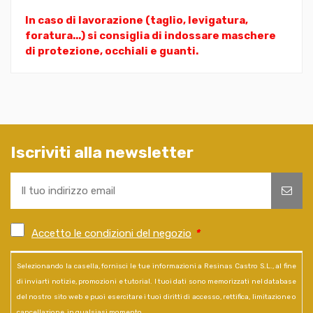
In caso di lavorazione (taglio, levigatura,
foratura...) si consiglia di indossare maschere
di protezione, occhiali e guanti.
Iscriviti alla newsletter
Accetto le condizioni del negozio
*
Selezionando la casella, fornisci le tue informazioni a Resinas Castro S.L., al fine
di inviarti notizie, promozioni e tutorial. I tuoi dati sono memorizzati nel database
del nostro sito web e puoi esercitare i tuoi diritti di accesso, rettifica, limitazione o
cancellazione, in qualsiasi momento.