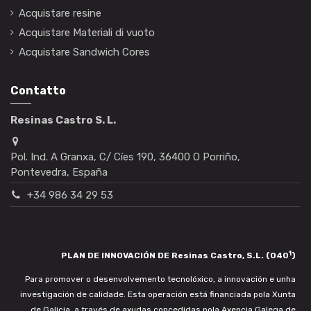
Acquistare resine
Acquistare Materiali di vuoto
Acquistare Sandwich Cores
Contatto
Resinas Castro S. L.
Pol. Ind. A Granxa, C/ Cíes 190, 36400 O Porriño,
Pontevedra, España
+34 986 34 29 53
1
PLAN DE INNOVACIÓN DE Resinas Castro, S.L. (040
)
Para promover o desenvolvemento tecnolóxico, a innovación e unha
investigación de calidade. Esta operación está financiada pola Xunta
de Galicia, a través de axudas concedidas pola Axencia Galega de